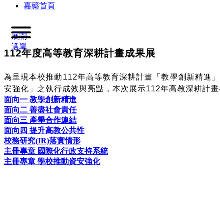
嘉藥首頁
展開
選單
112
年度高等教育深耕計畫成果展
為呈現本校推動112年高等教育深耕計畫「教學創新精進
安強化」之執行成效與亮點
，
本次展示112年高教深耕計
面向一 教學創新精進
面向二 善盡社會責任
面向三 產學合作連結
面向四 提升高教公共性
校務研究(IR)落實情形
主冊專章 國際化行政支持系統
主冊專章 學校推動資安強化